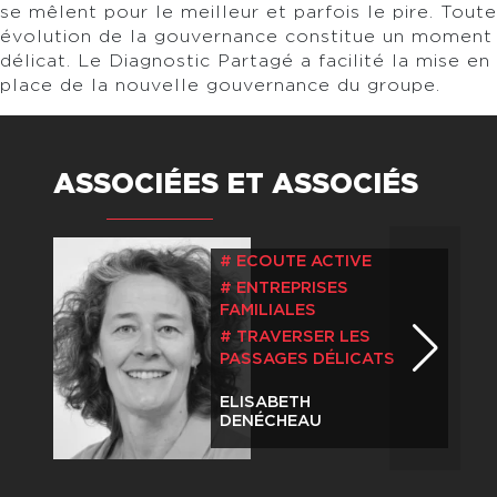
se mêlent pour le meilleur et parfois le pire. Toute
évolution de la gouvernance constitue un moment
délicat. Le Diagnostic Partagé a facilité la mise en
place de la nouvelle gouvernance du groupe.
ASSOCIÉES ET ASSOCIÉS
ECOUTE ACTIVE
ENTREPRISES
FAMILIALES
TRAVERSER LES
PASSAGES DÉLICATS
ELISABETH
DENÉCHEAU