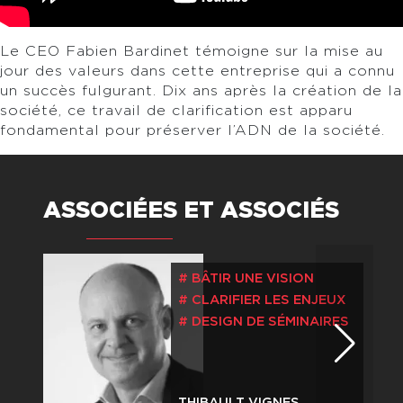
Le CEO Fabien Bardinet témoigne sur la mise au
jour des valeurs dans cette entreprise qui a connu
un succès fulgurant. Dix ans après la création de la
société, ce travail de clarification est apparu
fondamental pour préserver l’ADN de la société.
ASSOCIÉES ET ASSOCIÉS
BÂTIR UNE VISION
CLARIFIER LES ENJEUX
DESIGN DE SÉMINAIRES
THIBAULT VIGNES